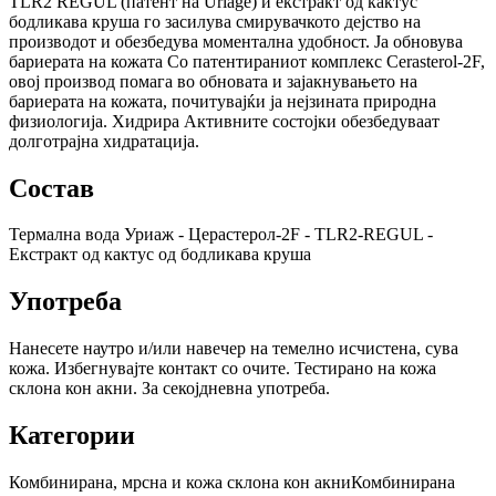
TLR2 REGUL (патент на Uriage) и екстракт од кактус
бодликава круша го засилува смирувачкото дејство на
производот и обезбедува моментална удобност. Ја обновува
бариерата на кожата Со патентираниот комплекс Cerasterol-2F,
овој производ помага во обновата и зајакнувањето на
бариерата на кожата, почитувајќи ја нејзината природна
физиологија. Хидрира Активните состојки обезбедуваат
долготрајна хидратација.
Состав
Термална вода Уриаж - Церастерол-2F - TLR2-REGUL -
Екстракт од кактус од бодликава круша
Употреба
Нанесете наутро и/или навечер на темелно исчистена, сува
кожа. Избегнувајте контакт со очите. Тестирано на кожа
склона кон акни. За секојдневна употреба.
Категории
Комбинирана, мрсна и кожа склона кон акни
Комбинирана