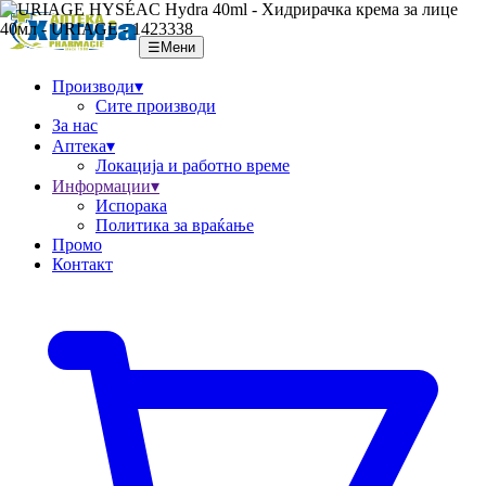
☰
Мени
Производи
▾
Сите производи
За нас
Аптека
▾
Локациja и работно време
Информации
▾
Испорака
Политика за враќање
Промо
Контакт