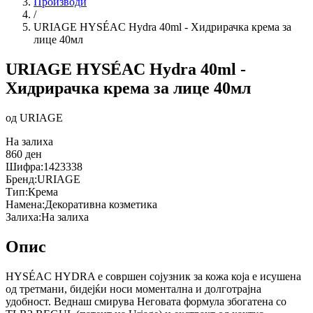
Производи
/
URIAGE HYSÉAC Hydra 40ml - Хидрирачка крема за
лице 40мл
URIAGE HYSÉAC Hydra 40ml -
Хидрирачка крема за лице 40мл
од
URIAGE
На залиха
860
ден
Шифра:
1423338
Бренд:
URIAGE
Тип:
Крема
Намена:
Декоративна козметика
Залиха:
На залиха
Опис
HYSÉAC HYDRA е совршен сојузник за кожа која е исушена
од третмани, бидејќи носи моментална и долготрајна
удобност. Веднаш смирува Неговата формула збогатена со