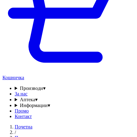
Кошничка
Производи
▾
За нас
Аптека
▾
Информации
▾
Промо
Контакт
Почетна
/