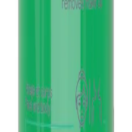
е, 200мл
 Гел за миење лице, 200мл
и отстранува шминката од кожата, а воедно го елиминира вишок
и тело ја остава кожата чиста, прочистена, матирана и свежа, без