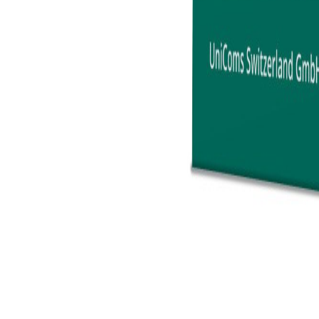
Кошничка
Производи
▾
За нас
Аптека
▾
Информации
▾
Промо
Контакт
Почетна
/