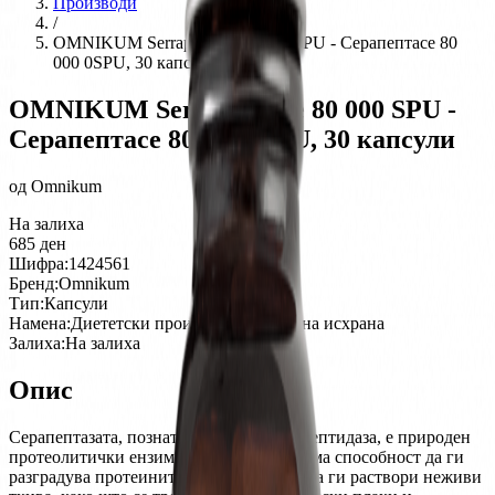
Производи
/
ОMNIKUM Serrapeptase 80 000 SPU - Серапептасе 80
000 0SPU, 30 капсули
ОMNIKUM Serrapeptase 80 000 SPU -
Серапептасе 80 000 0SPU, 30 капсули
од
Omnikum
На залиха
685
ден
Шифра:
1424561
Бренд:
Omnikum
Тип:
Капсули
Намена:
Диететски производ, Додаток на исхрана
Залиха:
На залиха
Опис
Серапептазата, позната и како сератиопептидаза, е природен
протеолитички ензим, што значи дека има способност да ги
разградува протеините. Поточно може да ги раствори неживи