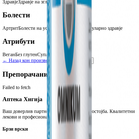
Здравје
Здравје на зглобови и коски
Болести
Артрит
Болести на уста и грло
Кардиоваскуларно здравје
Атрибути
Веган
Без глутен
Суплемент
← Назад кон производи
Додај во кошничка
Препорачани производи
Failed to fetch
Аптека Хигија
Ваш доверлив партнер за здравје и благосостојба. Квалитетни
лекови и професионални совети.
Брзи врски