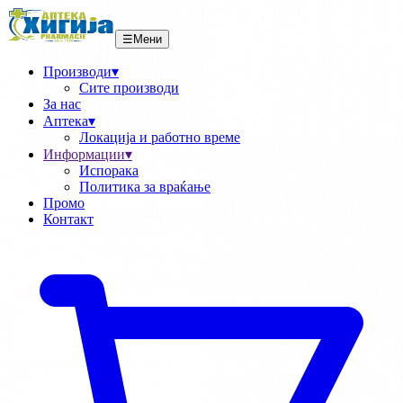
☰
Мени
Производи
▾
Сите производи
За нас
Аптека
▾
Локациja и работно време
Информации
▾
Испорака
Политика за враќање
Промо
Контакт