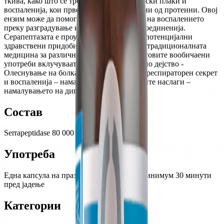
ткива, како што се тромби, цисти, артериски плаки и
воспаленија, кои првенствено се составени од протеини. Овој
ензим може да помогне и во намалување на воспалението
преку разградување на воспалителните соединенија.
Серапептазата е проучувана за различни потенцијални
здравствени придобивки и се користи во традиционалната
медицина за различни цели. Некои од неговите вообичаени
употреби вклучуваат: – Антивоспалително дејство -
Олеснување на болката – намалување на респираторен секрет
и воспаленија – намалување на артериските наслаги –
намалувањето на дигестивни тегоби
Состав
Serrapeptidase 80 000 SPU
Употреба
Една капсула на празен стомак, наутро, минимум 30 минути
пред јадење
Категории