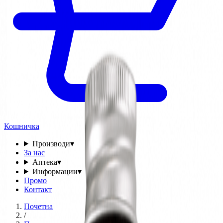
Кошничка
Производи
▾
За нас
Аптека
▾
Информации
▾
Промо
Контакт
Почетна
/