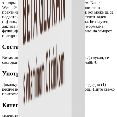
за нормална функција на имунолошкиот систем. Natural
Wealth® Бета глукан со витамин Ц и цинк е одличен и
практичен пијалок за поддршка на имунитетот, кој може да се
подготви како освежителен топол или освежителен ладен
пијалок, со додаден мед и вкус на црна рибизла. Без глутен,
лактоза и млеко. Витаминот Ц придонесува за нормална
функција на имунолошкиот систем и намалување на заморот
и исцрпеноста.
Состав
Витаминот Ц и цинкот, заедно со 1,3/1,6 - бета-Д-глукан, се
состојките на пијалокот за имунитет Natural Wealth ® .
Употреба
Доколку е потребно, растворете ја содржината од едно (1)
кесиче во 150 мл топла (не врела) или ладна вода. Пијте свежо
приготвени 1-5 пијалоци дневно.
Категории
Имунитет
Здравје
Витамини и Минерали