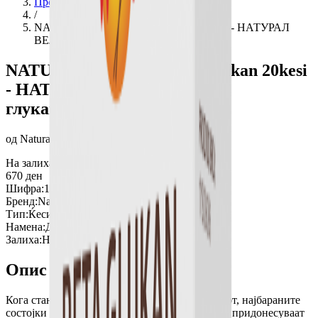
Производи
/
NATURAL WEALTH Beta glukan 20kesi - НАТУРАЛ
ВЕЛТ Бета глукан+Ц+цинк, 20кесички
NATURAL WEALTH Beta glukan 20kesi
- НАТУРАЛ ВЕЛТ Бета
глукан+Ц+цинк, 20кесички
од
Natural Wealth
На залиха
670
ден
Шифра:
1421899
Бренд:
Natural Wealth
Тип:
Ќесички за подготовка на напиток
Намена:
Диететски производ
Залиха:
На залиха
Опис
Кога станува збор за одржување на имунитетот, најбараните
состојки секако се витаминот Ц и цинкот, кои придонесуваат