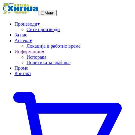
☰
Мени
Производи
▾
Сите производи
За нас
Аптека
▾
Локациja и работно време
Информации
▾
Испорака
Политика за враќање
Промо
Контакт