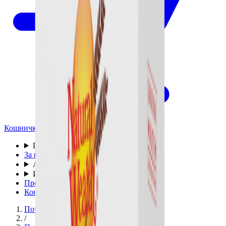
Кошничка
Производи
▾
За нас
Аптека
▾
Информации
▾
Промо
Контакт
Почетна
/