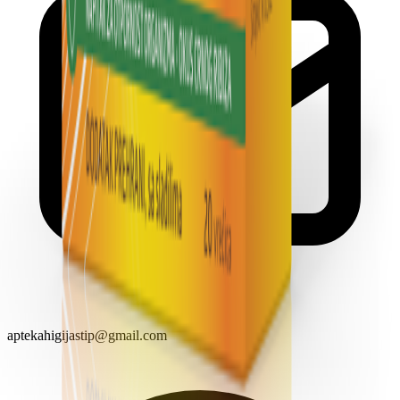
aptekahigijastip@gmail.com