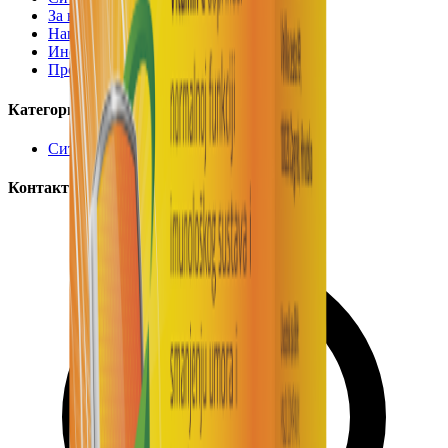
За нас
Наши локации
Информации за испорака
Промоции
Категории
Сите производи
Контакт