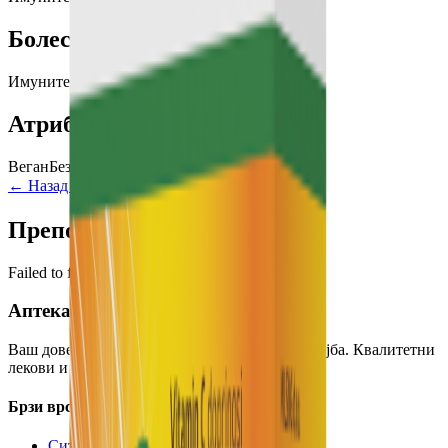
Болести
Имунитет
Настинка
Настинка и грип
Атрибути
Веган
Без глутен
Суплемент
← Назад кон производи
Додај во кошничка
Препорачани производи
Failed to fetch
Аптека Хигија
Ваш доверлив партнер за здравје и благосостојба. Квалитетни
лекови и професионални совети.
Брзи врски
Сите производи