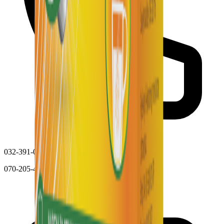
032-391-031
070-205-432