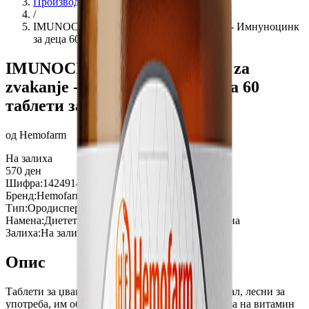
Производи
/
IMUNOCINK za deca 60tableti za zvakanje - Имнуноцинк
за деца 60 таблети за џвакање
IMUNOCINK za deca 60tableti za
zvakanje - Имнуноцинк за деца 60
таблети за џвакање
од
Hemofarm
На залиха
570
ден
Шифра:
1424914
Бренд:
Hemofarm
Тип:
Ородисперзибилни таблети
Намена:
Диететски производ, Додаток на исхрана
Залиха:
На залиха
Опис
Таблети за џвакање со пријатен вкус на портокал, лесни за
употреба, им обезбедуваат на децата дневна доза на витамин