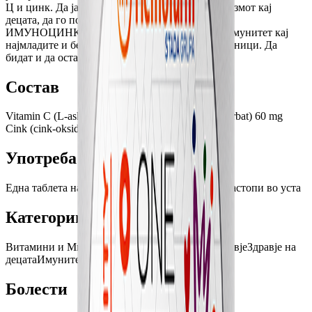
Ц и цинк. Да ја зајакнеме отпорноста на организмот кај
децата, да го поддржиме нивниот раст и развој.
ИМУНОЦИНК за деца придонесува за силен имунитет кај
најмладите и безгрижно уживање со своите врсници. Да
бидат и да останат разиграни. Ритамот е важен.
Состав
Vitamin C (L-askorbinska kiselina, natrijum-L-askorbat) 60 mg
Cink (cink-oksid) 5 mg
Употреба
Една таблета на ден по оброк да се џвака или растопи во уста
Категории
Витамини и Минерали
Замор и исцрпеност
Здравје
Здравје на
децата
Имунитет
Болести