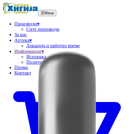
☰
Мени
Производи
▾
Сите производи
За нас
Аптека
▾
Локациja и работно време
Информации
▾
Испорака
Политика за враќање
Промо
Контакт