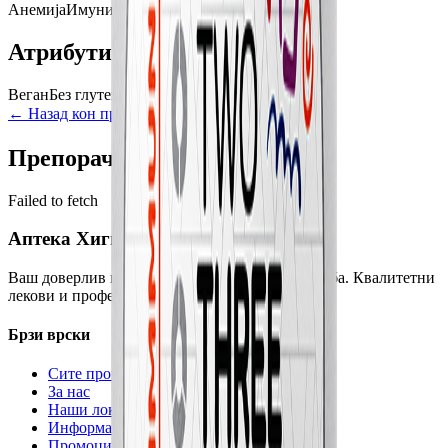
Анемија
Имунитет
Атрибути
Веган
Без глутен
Антиоксиданс
Суплемент
← Назад кон производи
Додај во кошничка
Препорачани производи
Failed to fetch
Аптека Хигија
Ваш доверлив партнер за здравје и благосостојба. Квалитетни
лекови и професионални совети.
Брзи врски
Сите производи
За нас
Наши локации
Информации за испорака
Промоции