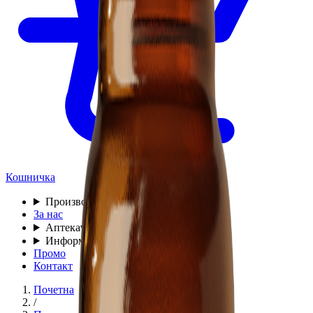
Кошничка
Производи
▾
За нас
Аптека
▾
Информации
▾
Промо
Контакт
Почетна
/