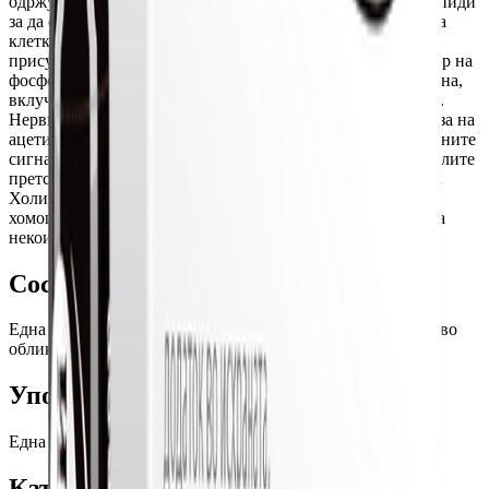
одржува физиолошките нивоа на мембранските фосфолипиди
за да се обезбеди интегритетот на мембраната на нервната
клетка. Цитиколинот претставува молекула којашто е
присутна во организмот. Исто така, претставува прекурзор на
фосфолипидите коишто се содржат во клеточната мембрана,
вклучувајќи ја и клеточната мембрана на оптичкиот нерв.
Нервните клетки го искористуваат цитиколинот за синтеза на
ацетилхолин којшто е корисен за спроведување на визуелните
сигнали. Цитиколинот којшто се содржи во Цитикол вијалите
претставува извор на холин, прекурзор на ацетилхолинот.
Холинот придонесува за нормален метаболизам на
хомоцистеинот, којшто може да биде засегнат во случај на
некои офталмолошки невродегенеративни болести.
Состав
Една Цитикол вијала од 10 ml содржи 500 mg цитиколин во
облик на натриумова сол.
Употреба
Една вијала дневно, се препорачува да се зема наутро.
Категории