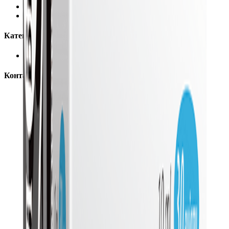
Информации за испорака
Промоции
Категории
Сите производи
Контакт