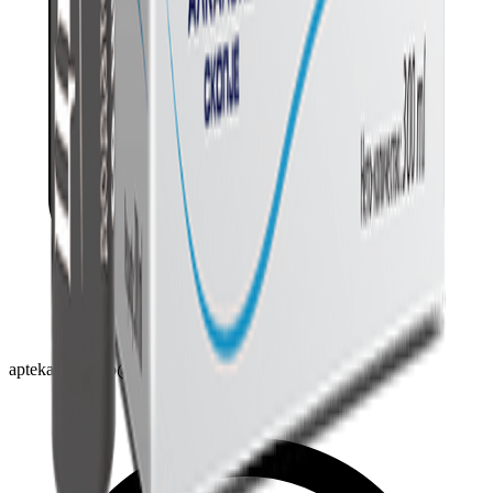
aptekahigijastip@gmail.com