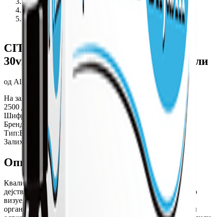
Производи
/
CITIKOL VIALS oral solution 10ml 30viali - Цитикол
вијали 10мл 30виали
CITIKOL VIALS oral solution 10ml
30viali - Цитикол вијали 10мл 30виали
од
Alkaloid
На залиха
2500
ден
Шифра:
1424493
Бренд:
Alkaloid
Тип:
Виали
Залиха:
На залиха
Опис
Квалитетот на видот најмногу зависи од правилното
дејствување на нервните клеточни структури поврзани со
визуелната функција. Поради тоа, особено е важно
организмот да има невропротективен систем којшто ќе ги