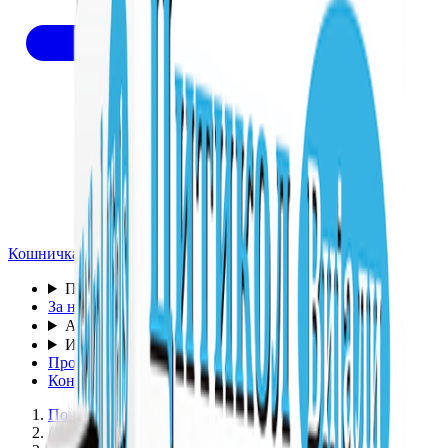
Кошничка
Производи
▾
За нас
Аптека
▾
Информации
▾
Промо
Контакт
Почетна
/