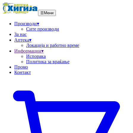
☰
Мени
Производи
▾
Сите производи
За нас
Аптека
▾
Локациja и работно време
Информации
▾
Испорака
Политика за враќање
Промо
Контакт