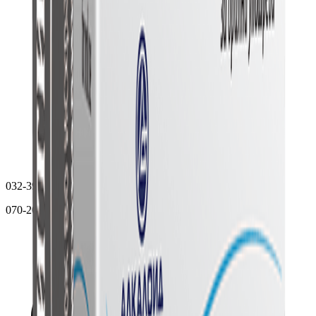
032-391-031
070-205-432