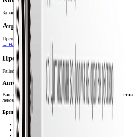
Здравје на очи
Атрибути
Препарати за очи
← Назад кон производи
Додај во кошничка
Препорачани производи
Failed to fetch
Аптека Хигија
Ваш доверлив партнер за здравје и благосостојба. Квалитетни
лекови и професионални совети.
Брзи врски
Сите производи
За нас
Наши локации