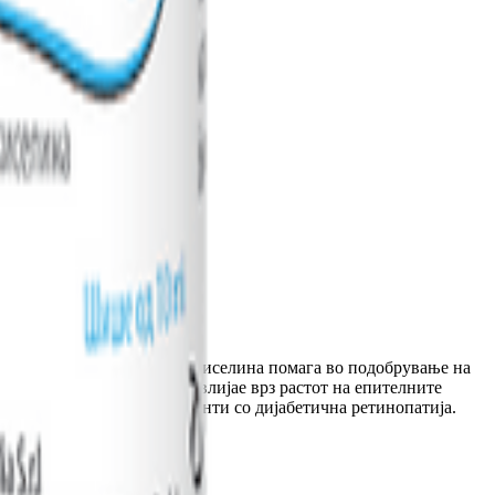
, 10мл
иот нерв. Хијалуронската киселина помага во подобрување на
т (витамин Б12) поволно влијае врз растот на епителните
тензивна терапија). Пациенти со дијабетична ретинопатија.