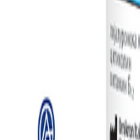
 офталмолошки раствор, 10мл
Цитикол Б стерилен офталмолошки раствор
мбрани на ретинските ганглиски клетки и на главата на оптичк
 одржува подмачкана, навлажнета и заштитена. Цијанокобаламино
одните радикали. Пациенти со глауком (покрај стандардната хипо