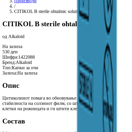
Производи
/
CITIKOL B sterile ohtalmic solution - Цитикол Б стерилен
CITIKOL B sterile ohtalmic solution - 
од
Alkaloid
На залиха
530
ден
Шифра:
1422088
Бренд:
Alkaloid
Тип:
Капки за очи
Залиха:
На залиха
Опис
Цитиколинoт помага во обновување на оштетените клеточни ме
стабилноста на солзниот филм, со што површината на окото се
клетки на рожницата и ги штити клетките од дејството на слоб
Состав