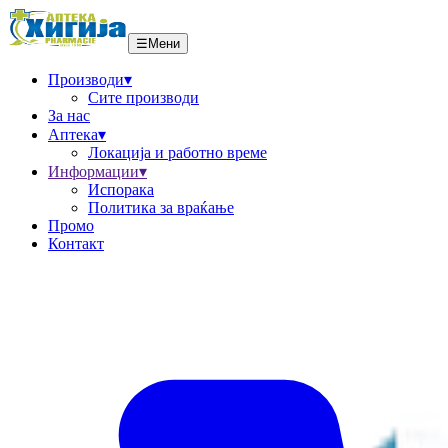
☰
Мени
Производи
▾
Сите производи
За нас
Аптека
▾
Локациja и работно време
Информации
▾
Испорака
Политика за враќање
Промо
Контакт