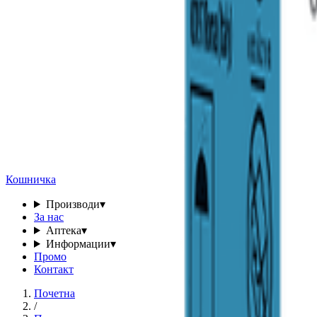
Кошничка
Производи
▾
За нас
Аптека
▾
Информации
▾
Промо
Контакт
Почетна
/